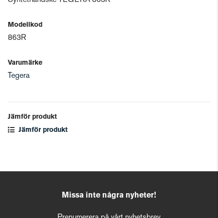
Syntethandske TEGERA 863R
Modellkod
863R
Varumärke
Tegera
Jämför produkt
Jämför produkt
Missa inte några nyheter!
Prenumerera på vårt nyhetsbrev