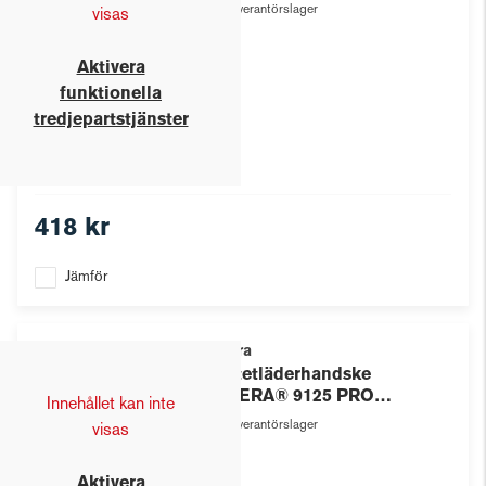
Leverantörslager
visas
Aktivera
funktionella
tredjepartstjänster
418 kr
Jämför
Tegera
Syntetläderhandske
TEGERA® 9125 PRO
Innehållet kan inte
Microthan
Leverantörslager
visas
Aktivera