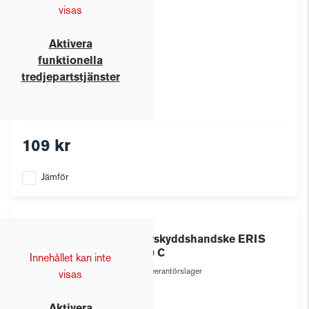
visas
Aktivera
funktionella
tredjepartstjänster
109 kr
Jämför
Eris
Skärskyddshandske ERIS
1110 C
Innehållet kan inte
Leverantörslager
visas