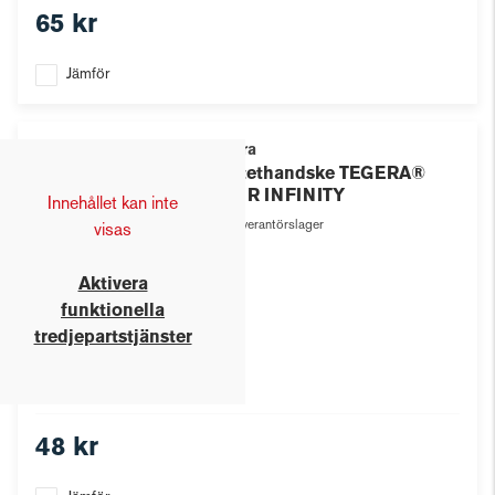
65 kr
Jämför
Tegera
Syntethandske TEGERA®
8801R INFINITY
Innehållet kan inte
Leverantörslager
visas
Aktivera
funktionella
tredjepartstjänster
48 kr