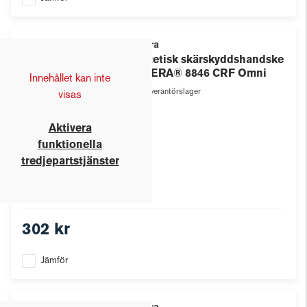
Tegera
Syntetisk skärskyddshandske
TEGERA® 8846 CRF Omni
Innehållet kan inte
Leverantörslager
visas
Aktivera
funktionella
tredjepartstjänster
302 kr
Jämför