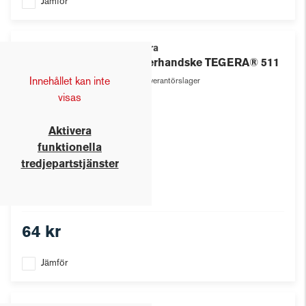
Jämför
Tegera
Läderhandske TEGERA® 511
Innehållet kan inte
Leverantörslager
visas
Aktivera
funktionella
tredjepartstjänster
64 kr
Jämför