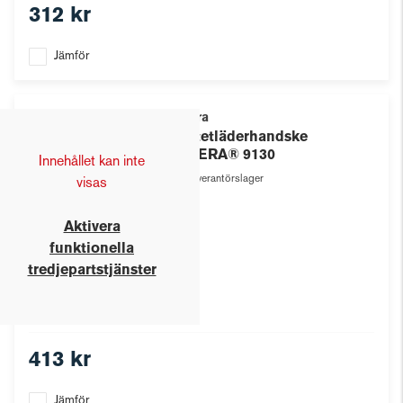
312 kr
Jämför
Tegera
Syntetläderhandske
TEGERA® 9130
Innehållet kan inte
Leverantörslager
visas
Aktivera
funktionella
tredjepartstjänster
413 kr
Jämför