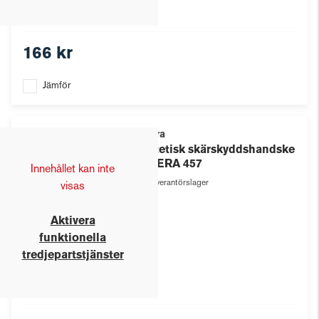
166 kr
Jämför
Tegera
Syntetisk skärskyddshandske
TEGERA 457
Innehållet kan inte
Leverantörslager
visas
Aktivera
funktionella
tredjepartstjänster