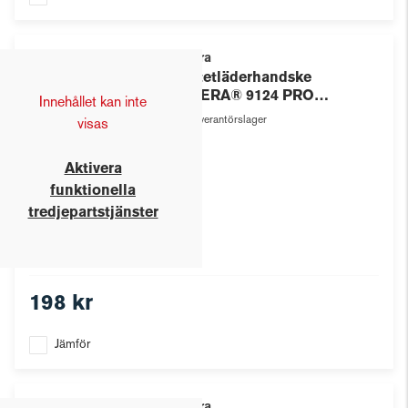
Tegera
Syntetläderhandske
TEGERA® 9124 PRO
Innehållet kan inte
Microthan
Leverantörslager
visas
Aktivera
funktionella
tredjepartstjänster
198 kr
Jämför
Tegera