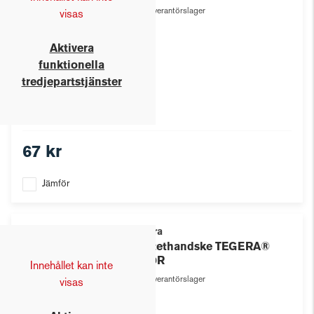
Leverantörslager
visas
Aktivera
funktionella
tredjepartstjänster
67 kr
Jämför
Tegera
Syntethandske TEGERA®
8820R
Innehållet kan inte
Leverantörslager
visas