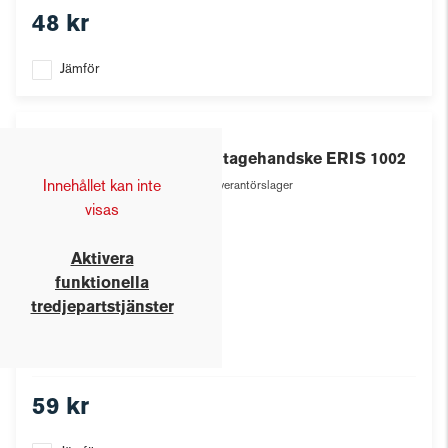
48 kr
Jämför
Eris
Montagehandske ERIS 1002
Innehållet kan inte
Leverantörslager
visas
Aktivera
funktionella
tredjepartstjänster
59 kr