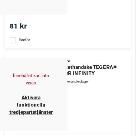
81 kr
Jämför
Tegera
Syntethandske TEGERA®
8803R INFINITY
Innehållet kan inte
Leverantörslager
visas
Aktivera
funktionella
tredjepartstjänster