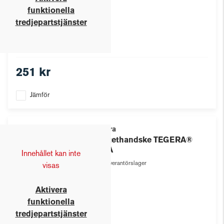
funktionella
tredjepartstjänster
251 kr
Jämför
Tegera
Syntethandske TEGERA®
883A
Innehållet kan inte
Leverantörslager
visas
Aktivera
funktionella
tredjepartstjänster