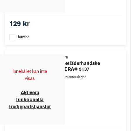
129 kr
Jämför
Tegera
Syntetläderhandske
TEGERA® 9137
Innehållet kan inte
Leverantörslager
visas
Aktivera
funktionella
tredjepartstjänster