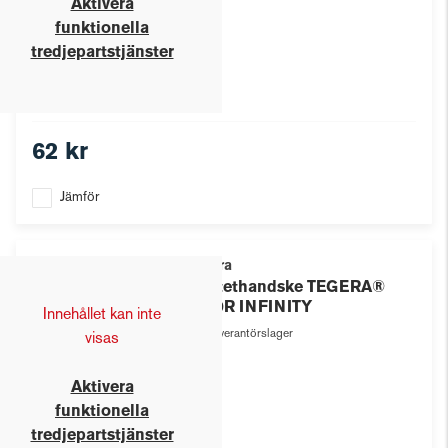
Aktivera
funktionella
tredjepartstjänster
62 kr
Jämför
Tegera
Syntethandske TEGERA®
8810R INFINITY
Innehållet kan inte
Leverantörslager
visas
Aktivera
funktionella
tredjepartstjänster