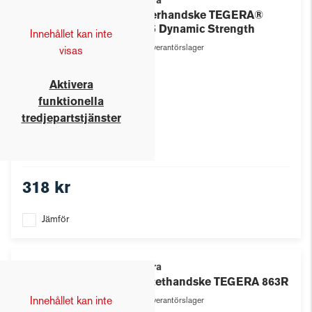
Tegera
Läderhandske TEGERA®
7795 Dynamic Strength
Innehållet kan inte
Leverantörslager
visas
Aktivera
funktionella
tredjepartstjänster
318 kr
Jämför
Tegera
Syntethandske TEGERA 863R
Innehållet kan inte
Leverantörslager