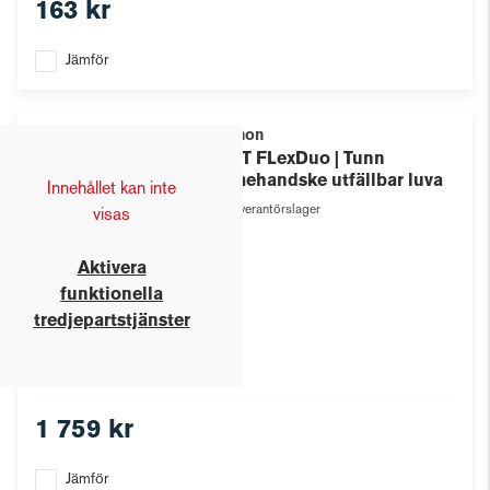
163 kr
Jämför
Avignon
HEAT FLexDuo | Tunn
värmehandske utfällbar luva
Innehållet kan inte
Leverantörslager
visas
Aktivera
funktionella
tredjepartstjänster
1 759 kr
Jämför