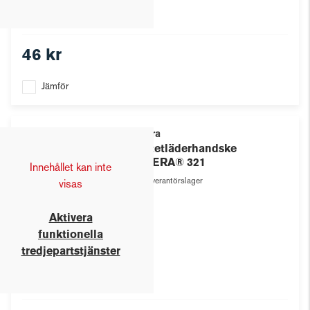
46 kr
Jämför
Tegera
Syntetläderhandske
TEGERA® 321
Innehållet kan inte
Leverantörslager
visas
Aktivera
funktionella
tredjepartstjänster