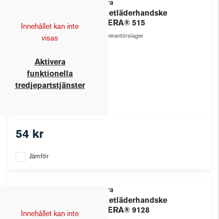
Tegera
Syntetläderhandske
TEGERA® 515
Innehållet kan inte
Leverantörslager
visas
Aktivera
funktionella
tredjepartstjänster
54 kr
Jämför
Tegera
Syntetläderhandske
TEGERA® 9128
Innehållet kan inte