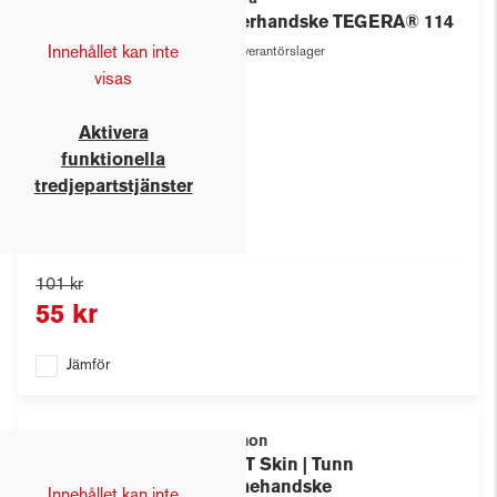
Läderhandske TEGERA® 114
Innehållet kan inte
Leverantörslager
visas
Aktivera
funktionella
tredjepartstjänster
101 kr
55 kr
Jämför
Avignon
HEAT Skin | Tunn
värmehandske
Innehållet kan inte