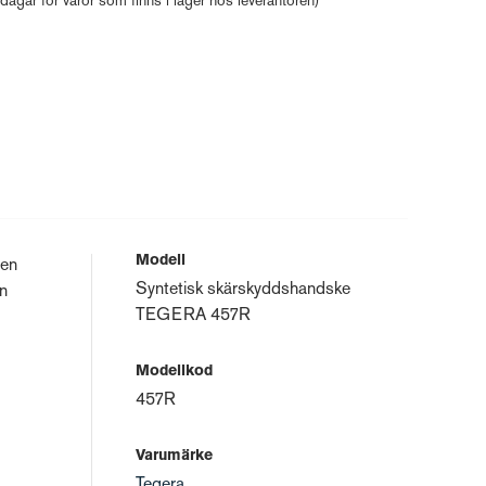
 dagar för varor som finns i lager hos leverantören)
Modell
 en
Syntetisk skärskyddshandske
in
TEGERA 457R
Modellkod
457R
Varumärke
Tegera