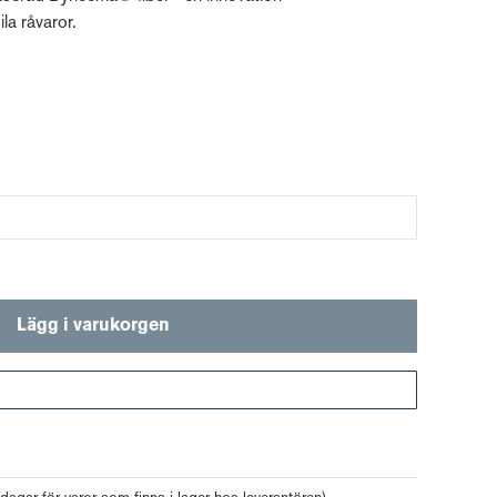
la råvaror.
Lägg i varukorgen
Gå till kassan