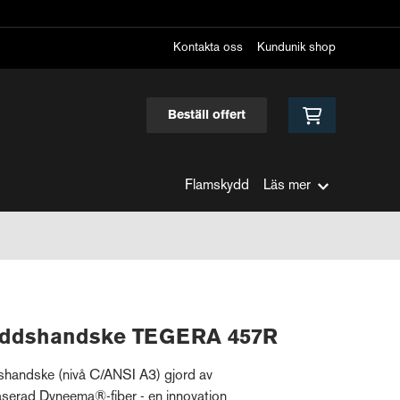
Kontakta oss
Kundunik shop
Beställ offert
Flamskydd
Läs mer
kyddshandske TEGERA 457R
shandske (nivå C/ANSI A3) gjord av
aserad Dyneema®-fiber - en innovation