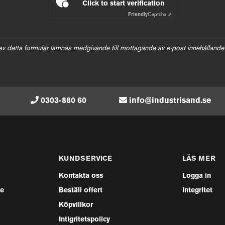
Click to start verification
Friendly
Captcha ⇗
av detta formulär lämnas medgivande till mottagande av e-post innehållande
0303-880 60
info@industrisand.se
KUNDSERVICE
LÄS MER
Kontakta oss
Logga in
se
Beställ offert
Integritet
Köpvillkor
Intigritetspolicy