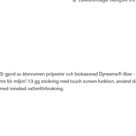
Leverantörslager
(Vanligtvis 2-6
) gjord av återvunnen polyester och biobaserad Dyneema®-fiber -
tre för miljön! 13 gg stickning med touch screen-funktion, använd d
med minskad vattenförbrukning.