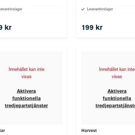
verantörslager
Leverantörslager
9 kr
199 kr
Innehållet kan inte
Innehållet kan inte
visas
visas
Aktivera
Aktivera
funktionella
funktionella
tredjepartstjänster
tredjepartstjänst
tar
Harvest