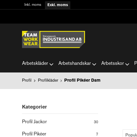
Inkl. moms
Exkl. moms
Arbetskläder
Arbetshandskar
Arbetsskor
P
Profil
Profilkläder
Profil Pikéer Dam
Kategorier
Profil Jackor
30
Profil Pikéer
7