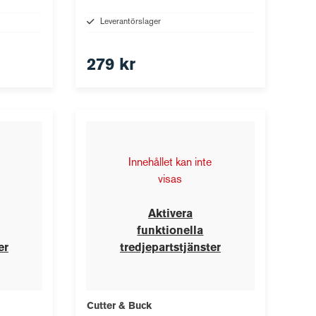
Leverantörslager
279 kr
Innehållet kan inte
visas
Aktivera
funktionella
er
tredjepartstjänster
Cutter & Buck