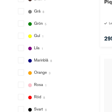
1
Pi
Grå
8
Grön
Le
5
Gul
1
29
Lila
1
Marinblå
8
Orange
3
Rosa
1
Röd
8
Svart
8