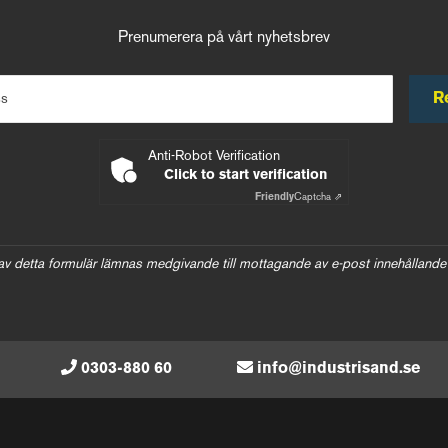
Prenumerera på vårt nyhetsbrev
R
ss
Anti-Robot Verification
Click to start verification
Friendly
Captcha ⇗
av detta formulär lämnas medgivande till mottagande av e-post innehållande
0303-880 60
info@industrisand.se