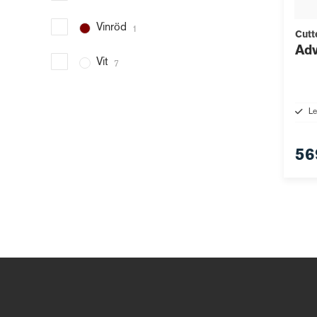
Vinröd
1
Cutt
Ad
Vit
7
Le
56