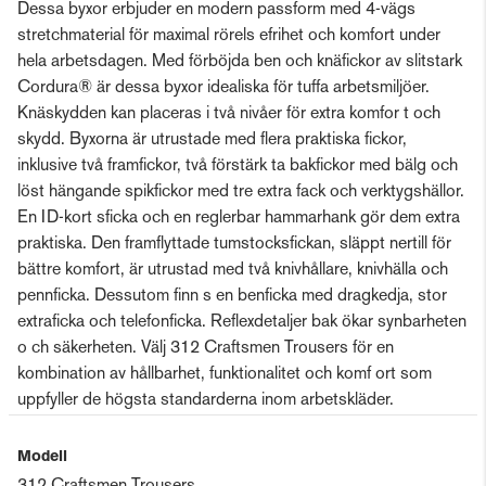
Dessa byxor erbjuder en modern passform med 4-vägs
stretchmaterial för maximal rörels efrihet och komfort under
hela arbetsdagen. Med förböjda ben och knäfickor av slitstark
Cordura® är dessa byxor idealiska för tuffa arbetsmiljöer.
Knäskydden kan placeras i två nivåer för extra komfor t och
skydd. Byxorna är utrustade med flera praktiska fickor,
inklusive två framfickor, två förstärk ta bakfickor med bälg och
löst hängande spikfickor med tre extra fack och verktygshällor.
En ID-kort sficka och en reglerbar hammarhank gör dem extra
praktiska. Den framflyttade tumstocksfickan, släppt nertill för
bättre komfort, är utrustad med två knivhållare, knivhälla och
pennficka. Dessutom finn s en benficka med dragkedja, stor
extraficka och telefonficka. Reflexdetaljer bak ökar synbarheten
o ch säkerheten. Välj 312 Craftsmen Trousers för en
kombination av hållbarhet, funktionalitet och komf ort som
uppfyller de högsta standarderna inom arbetskläder.
Modell