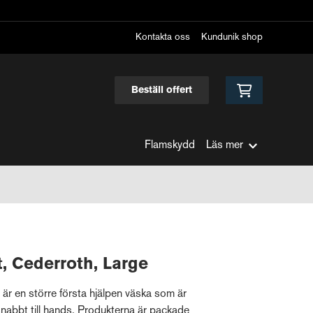
Kontakta oss
Kundunik shop
Beställ offert
Flamskydd
Läs mer
t, Cederroth, Large
är en större första hjälpen väska som är
snabbt till hands. Produkterna är packade