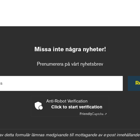
Missa inte några nyheter!
Prenumerera på vårt nyhetsbrev
R
ss
Anti-Robot Verification
Click to start verification
Friendly
Captcha ⇗
av detta formulär lämnas medgivande till mottagande av e-post innehållande