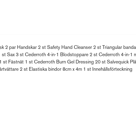
mask 2 par Handskar 2 st Safety Hand Cleanser 2 st Triangular band
 st Sax 3 st Cederroth 4-in-1 Blodstoppare 2 st Cederroth 4-in-1 m
 st Fästnät 1 st Cederroth Burn Gel Dressing 20 st Salvequick Plå
vättare 2 st Elastiska bindor 8cm x 4m 1 st Innehållsförteckning