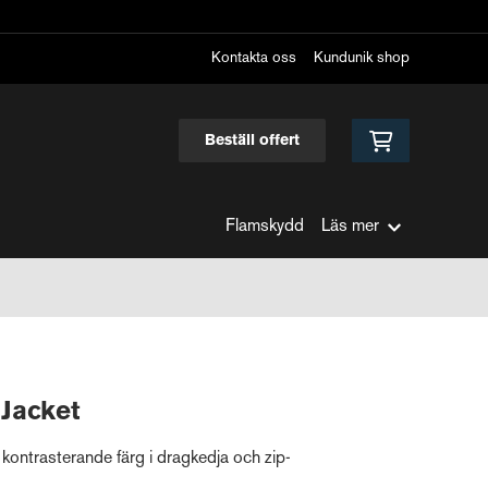
Kontakta oss
Kundunik shop
Beställ offert
Flamskydd
Läs mer
 Jacket
kontrasterande färg i dragkedja och zip-