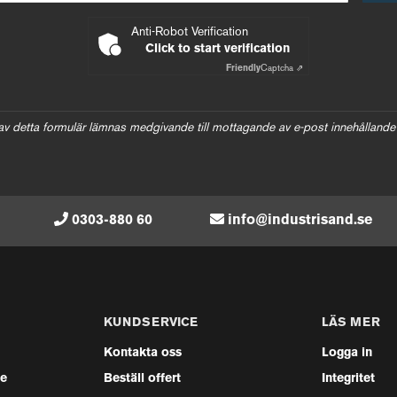
Anti-Robot Verification
Click to start verification
Friendly
Captcha ⇗
av detta formulär lämnas medgivande till mottagande av e-post innehållande
0303-880 60
info@industrisand.se
KUNDSERVICE
LÄS MER
Kontakta oss
Logga in
se
Beställ offert
Integritet