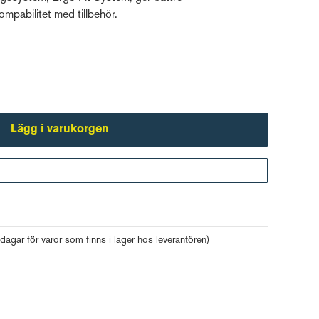
mpabilitet med tillbehör.
Lägg i varukorgen
Gå till kassan
 dagar för varor som finns i lager hos leverantören)