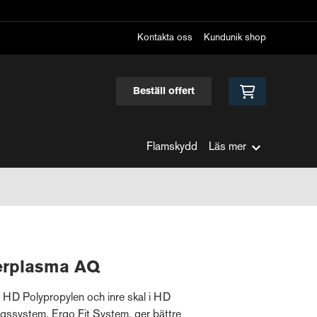
Kontakta oss
Kundunik shop
Beställ offert
Flamskydd
Läs mer
erplasma AQ
 i HD Polypropylen och inre skal i HD
ngssystem, Ergo Fit System, ger bättre