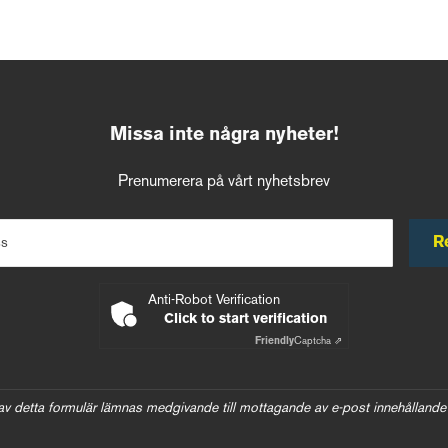
Missa inte några nyheter!
Prenumerera på vårt nyhetsbrev
R
ss
Anti-Robot Verification
Click to start verification
Friendly
Captcha ⇗
av detta formulär lämnas medgivande till mottagande av e-post innehållande