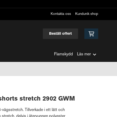
Kontakta oss
Kundunik shop
Beställ offert
Flamskydd
Läs mer
shorts stretch 2902 GWM
vägsstretch. Tillverkade i ett lätt och
 stretch, delvis i återvunnen polyester