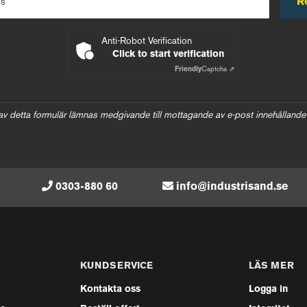
R
ss
Anti-Robot Verification
Click to start verification
Friendly
Captcha ⇗
av detta formulär lämnas medgivande till mottagande av e-post innehållande
0303-880 60
info@industrisand.se
KUNDSERVICE
LÄS MER
Kontakta oss
Logga in