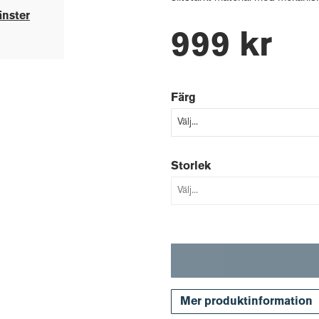
änster
999 kr
Färg
Storlek
Mer produktinformation