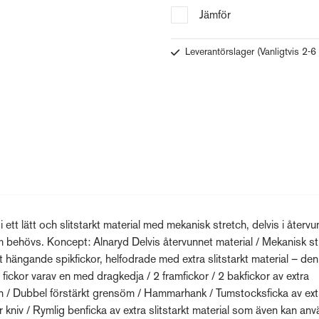
Jämför
Leverantörslager
(Vanligtvis 2-6
 ett lätt och slitstarkt material med mekanisk stretch, delvis i återv
 behövs. Koncept: Alnaryd Delvis återvunnet material / Mekanisk st
t hängande spikfickor, helfodrade med extra slitstarkt material – de
ickor varav en med dragkedja / 2 framfickor / 2 bakfickor av extra
nningen / Dubbel förstärkt grensöm / Hammarhank / Tumstocksficka av ext
r kniv / Rymlig benficka av extra slitstarkt material som även kan an