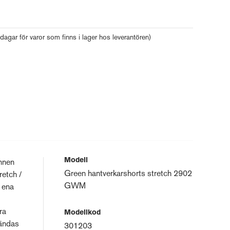
 dagar för varor som finns i lager hos leverantören)
Modell
unnen
Green hantverkarshorts stretch 2902
retch /
GWM
n ena
ra
Modellkod
vändas
301203