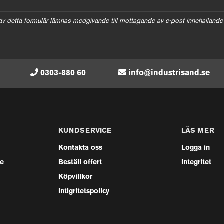
av detta formulär lämnas medgivande till mottagande av e-post innehållande
0303-880 60
info@industrisand.se
KUNDSERVICE
LÄS MER
Kontakta oss
Logga in
se
Beställ offert
Integritet
Köpvillkor
Intigritetspolicy