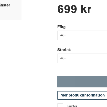
änster
699 kr
Färg
Storlek
Mer produktinformation
Jämför