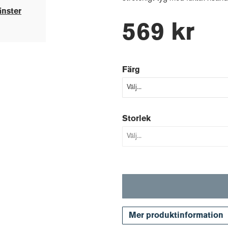
änster
569 kr
Färg
Storlek
Mer produktinformation