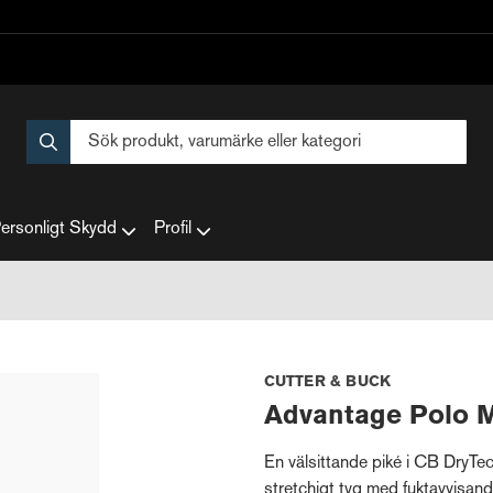
ersonligt Skydd
Profil
CUTTER & BUCK
Advantage Polo 
En välsittande piké i CB DryTe
stretchigt tyg med fuktavvisan