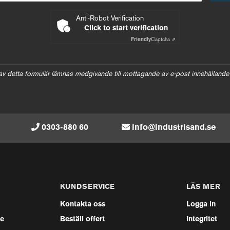
Anti-Robot Verification
Click to start verification
Friendly
Captcha ⇗
av detta formulär lämnas medgivande till mottagande av e-post innehållande
0303-880 60
info@industrisand.se
KUNDSERVICE
LÄS MER
Kontakta oss
Logga in
se
Beställ offert
Integritet