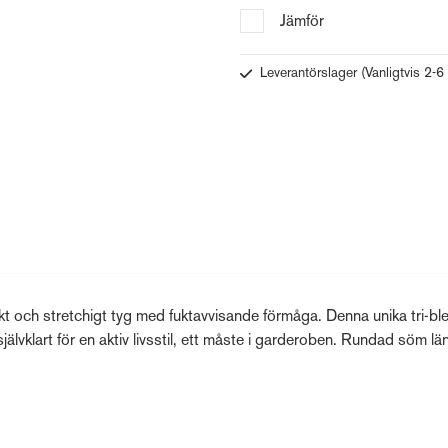
Jämför
Leverantörslager
(Vanligtvis 2-6
t och stretchigt tyg med fuktavvisande förmåga. Denna unika tri-bl
jälvklart för en aktiv livsstil, ett måste i garderoben. Rundad söm lä