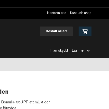
Kontakta oss
Kundunik shop
Beställ offert
Flamskydd
Läs mer
Men
c Bomull+ 35UPF, ett mjukt och
de förmåga.