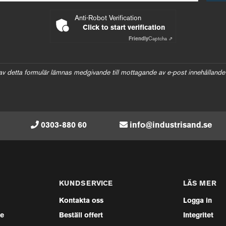
Anti-Robot Verification
Click to start verification
Friendly
Captcha ⇗
av detta formulär lämnas medgivande till mottagande av e-post innehållande
0303-880 60
info@industrisand.se
KUNDSERVICE
LÄS MER
Kontakta oss
Logga in
se
Beställ offert
Integritet