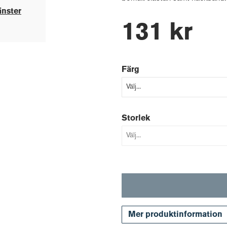
änster
131 kr
Färg
Storlek
Mer produktinformation