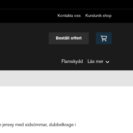
Kontakta oss
Kundunik shop
Beställ offert
Flamskydd
Läs mer
gle jersey med sidsömmar, dubbelkrage i