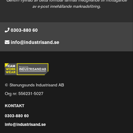
Genom ifyllnad av detta formulär lämnas medgivande till mottagande
av e-post innehållande marknadsföring.
0303-880 60
info@industrisand.se
© Stenungsunds Industrisand AB
Org nr: 556231-5027
KONTAKT
0303-880 60
info@industrisand.se