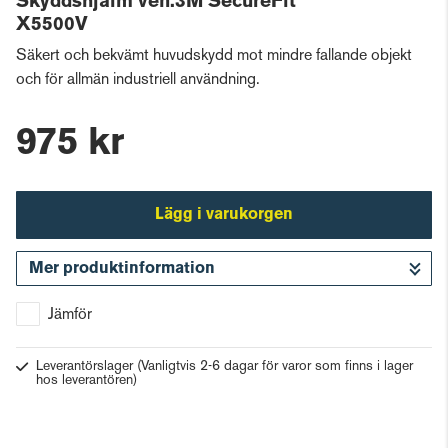
Skyddshjälm ven.3M SecureFit
X5500V
Säkert och bekvämt huvudskydd mot mindre fallande objekt
och för allmän industriell användning.
975 kr
Lägg i varukorgen
Mer produktinformation
Gå till kassan
Jämför
Leverantörslager
(Vanligtvis 2-6 dagar för varor som finns i lager
hos leverantören)